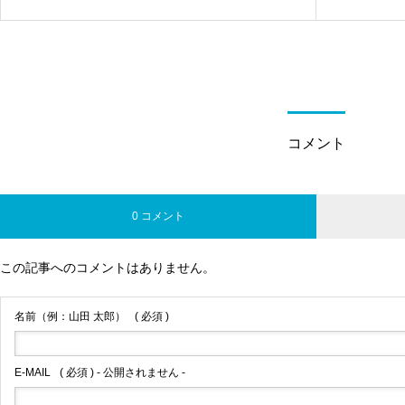
“Hạnh phúc gia đình”?
コメント
0 コメント
この記事へのコメントはありません。
名前（例：山田 太郎）
( 必須 )
E-MAIL
( 必須 ) - 公開されません -