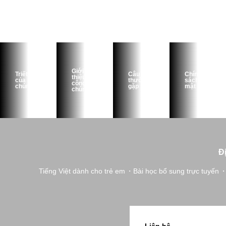
Giới
Triết lý
Câu hỏi
Chính
thiệu
của
thường
sách bảo
công ty
chúng tôi
gặp
mật
chúng tôi
Đ
Tiếng Việt dành cho trẻ em
Bài học bổ sung trực tuyến