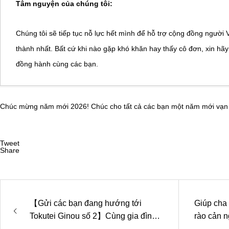
Tâm nguyện của chúng tôi:
Chúng tôi sẽ tiếp tục nỗ lực hết mình để hỗ trợ cộng đồng người 
thành nhất. Bất cứ khi nào gặp khó khăn hay thấy cô đơn, xin hãy
đồng hành cùng các bạn.
Chúc mừng năm mới 2026! Chúc cho tất cả các bạn một năm mới vạn 
Tweet
Share
【Gửi các bạn đang hướng tới
Giúp cha 
Tokutei Ginou số 2】Cùng gia đình
rào cản n
sống tại Nhật Bản. Đó có thực sự là
mẫu giáo 